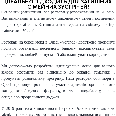
ІДЕАЛЬНО ПІДХОДИТЬ ДЛЯ ЗАТИШНИХ
СІМЕЙНИХ ЗУСТРІЧЕЙ!
Основний
(банкетний) зал
ресторану розрахований на 70 осіб.
Він виконаний в елегантному лаконічному стилі і розділений
на дві окремі зони. Затишна літня тераса на свіжому повітрі
вміщує до 150 осіб.
Ресторан на березі моря в Одесі «Veranda» додатково пропонує
послуги організації весільного банкету, відсвяткувати день
народження, ювілей, випускний або влаштувати корпоратив.
Ми допоможемо розробити індивідуальне меню для вашого
заходу, оформити зал відповідно до обраної тематики і
продумати розважальну програму. Наш ресторан біля моря в
Одесі пропонує розваги із участю артистів оригінального
жанру, живої музики, фаєр-шоу, виступів шоу-балету, кавер-
бендів або професійного ді-джея.
У 2019 році нам виповнилося 15 років. Але ми не стоїмо на
місці, а продовжуємо розвиватися і вдосконалюватися - щиро