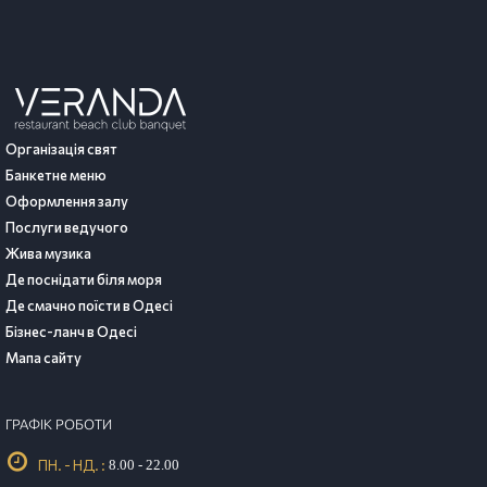
Організація свят
Банкетне меню
Оформлення залу
Послуги ведучого
Жива музика
Де поснідати біля моря
Де смачно поїсти в Одесі
Бізнес-ланч в Одесі
Мапа сайту
ГРАФІК РОБОТИ
ПН. - НД. :
8.00 - 22.00