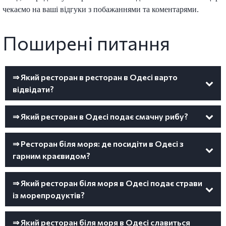
чекаємо на ваші відгуки з побажаннями та коментарями.
Поширені питання
⇒ Який ресторан в ресторан в Одесі варто
відвідати?
⇒ Який ресторан в Одесі подає смачну рибу?
⇒ Ресторан біля моря: де посидіти в Одесі з
гарним краєвидом?
⇒ Який ресторан біля моря в Одесі подає страви
із морепродуктів?
⇒ Який ресторан біля моря в Одесі славиться