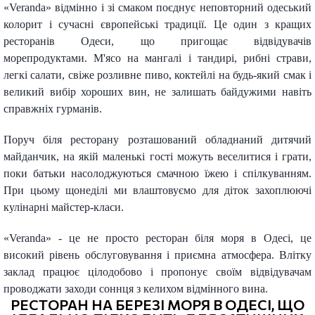
«Veranda» відмінно і зі смаком поєднує неповторний одеський
колорит і сучасні європейські традиції. Це один з кращих
ресторанів Одеси, що пригощає відвідувачів
морепродуктами. М'ясо на мангалі і тандирі, рибні страви,
легкі салати, свіже розливне пиво, коктейлі на будь-який смак і
великий вибір хороших вин, не залишать байдужими навіть
справжніх гурманів.
Поруч біля ресторану розташований обладнаний дитячий
майданчик, на якій маленькі гості можуть веселитися і грати,
поки батьки насолоджуються смачною їжею і спілкуванням.
При цьому щонеділі ми влаштовуємо для діток захоплюючі
кулінарні майстер-класи.
«Veranda» - це не просто ресторан біля моря в Одесі, це
високий рівень обслуговування і приємна атмосфера. Влітку
заклад працює цілодобово і пропонує своїм відвідувачам
проводжати заходи соннця з келихом відмінного вина.
РЕСТОРАН НА БЕРЕЗІ МОРЯ В ОДЕСІ, ЩО