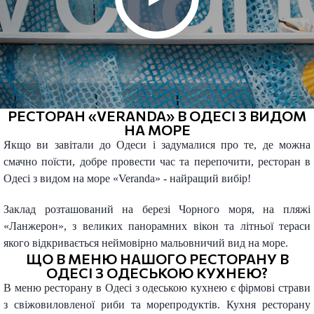
РЕСТОРАН «VERANDA» В ОДЕСІ З ВИДОМ
НА МОРЕ
Якщо ви завітали до Одеси і задумалися про те, де можна
смачно поїсти, добре провести час та перепочити, ресторан в
Одесі з видом на море «Veranda» - найращий вибір!
Заклад розташований на березі Чорного моря, на пляжі
«Ланжерон», з великих панорамних вікон та літньої тераси
якого відкривається неймовірно мальовничий вид на море.
ЩО В МЕНЮ НАШОГО РЕСТОРАНУ В
ОДЕСІ З ОДЕСЬКОЮ КУХНЕЮ?
В меню ресторану в Одесі з одеською кухнею є фірмові страви
з свіжовиловленої риби та морепродуктів. Кухня ресторану