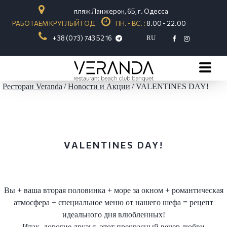
пляж Ланжерон, 65, г. Одесса
РАБОТАЕМ КРУГЛЫЙ ГОД
ПН. - ВС. :
8.00 - 22.00
+ 38 (073) 743 52 16
RU
Ресторан Veranda
Новости и Акции
VALENTINES DAY!
VALENTINES DAY!
Вы + ваша вторая половинка + море за окном + романтическая
атмосфера + специальное меню от нашего шефа = рецепт
идеального дня влюбленных!
Итак, дорогие друзья, этот прекрасный вечер любви